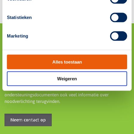
Statistieken
Marketing
Wij staan voor je klaar
Heb je een vraag over noodverlichting in het algemeen of één
Alles toestaan
van onze cursussen? Neem dan contact op met onze
klantenservice, we helpen je graag verder.
Weigeren
Daarnaast kun je in onze
kennisbank
, bij onze
gratis webinars
en in de gratis te downloaden handige
ondersteuningsdocumenten ook veel informatie over
noodverlichting terugvinden.
Neem contact op