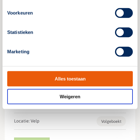
Locatie: Velp
Nog 10
Voorkeuren
Inschrijven
Meer informatie
Statistieken
Marketing
15 september 2026
Tweede dag: 22 september 2026
Alles toestaan
Tweedaagse cursus
Weigeren
Noodverlichtingsdeskundige
Locatie: Velp
Volgeboekt