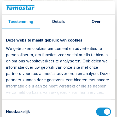
gegeven door Herman Meeuwesen. Herman is
noodverlichtingsdeskundige en trainer van het
Kenniscentrum Noodverlichting.
Toestemming
Details
Over
Webinars bekijken
Deze website maakt gebruik van cookies
We gebruiken cookies om content en advertenties te
personaliseren, om functies voor social media te bieden
en om ons websiteverkeer te analyseren. Ook delen we
informatie over uw gebruik van onze site met onze
partners voor social media, adverteren en analyse. Deze
Aankomende cursussen
partners kunnen deze gegevens combineren met andere
informatie die u aan ze heeft verstrekt of die ze hebben
verzameld op basis van uw gebruik van hun services.
08 september 2026
Basiscursus Noodverlichtingsdeskundige
Toestemmingsselectie
Noodzakelijk