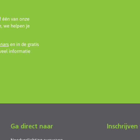
f één van onze
, we helpen je
inars
en in de gratis
eel informatie
Ga direct naar
Inschrijven
Noodverlichting cursussen