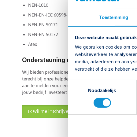
NEN-1010
NEN-EN-IEC 60598-2-22
Toestemming
NEN-EN 50171
NEN-EN 50172
Deze website maakt gebruik
Atex
We gebruiken cookies om cont
websiteverkeer te analyseren
Ondersteuning na afloop
media, adverteren en analys
verstrekt of die ze hebben v
Wij bieden professionele begeleiding en ondersteuning na
terecht bij onze helpdesk (0800 326 67 82) en blijf je op
Toestemmingsselectie
aan te melden voor een eigen specialistenpagina, waarmee
Noodzakelijk
jouw bedrijf investeert in kennis en kunde.
Ik wil me inschrijven
Data bekijken