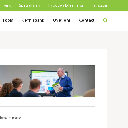
urmerk
Specialisten
Inloggen E-learning
Famostar
Tools
Kennisbank
Over ons
Contact
deze cursus: