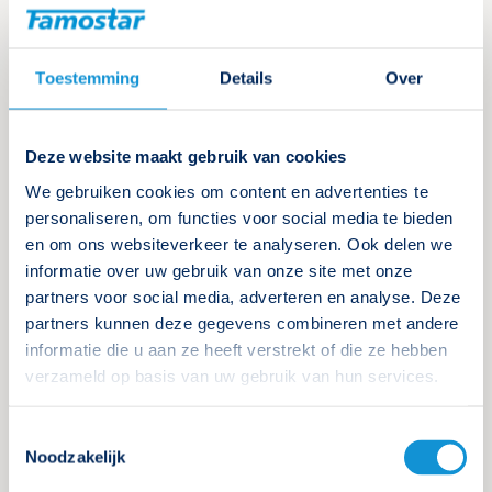
(Gesloten) De Kenniscentrum
Toestemming
Details
Over
Noodverlichting kerstrebus
4 december 2024
Deze website maakt gebruik van cookies
Doe mee aan onze kerstactie en maak kans op een
leuke en lekkere prijs.
We gebruiken cookies om content en advertenties te
personaliseren, om functies voor social media te bieden
en om ons websiteverkeer te analyseren. Ook delen we
Lees verder
informatie over uw gebruik van onze site met onze
partners voor social media, adverteren en analyse. Deze
partners kunnen deze gegevens combineren met andere
informatie die u aan ze heeft verstrekt of die ze hebben
verzameld op basis van uw gebruik van hun services.
Toestemmingsselectie
Noodzakelijk