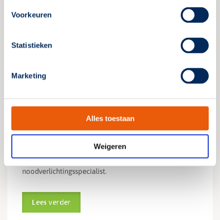
Voorkeuren
Statistieken
Marketing
Nieuwe driedaagse
noodverlichtingscursus
Alles toestaan
10 oktober 2024
Weigeren
Nu bij het Kenniscentrum Noodverlichting: De
driedaagse noodverlichtingscursus. Wordt een échte
noodverlichtingsspecialist.
Lees verder