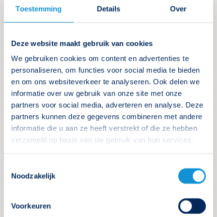
Toestemming
Details
Over
Deze website maakt gebruik van cookies
15 september 2026
We gebruiken cookies om content en advertenties te
Tweede dag: 22 september 2026
personaliseren, om functies voor social media te bieden
Tweedaagse cursus
en om ons websiteverkeer te analyseren. Ook delen we
Noodverlichtingsdeskundige
informatie over uw gebruik van onze site met onze
partners voor social media, adverteren en analyse. Deze
partners kunnen deze gegevens combineren met andere
Locatie: Velp
Volgeboekt
informatie die u aan ze heeft verstrekt of die ze hebben
verzameld op basis van uw gebruik van hun services.
Inschrijven
Meer informatie
Toestemmingsselectie
Noodzakelijk
Voorkeuren