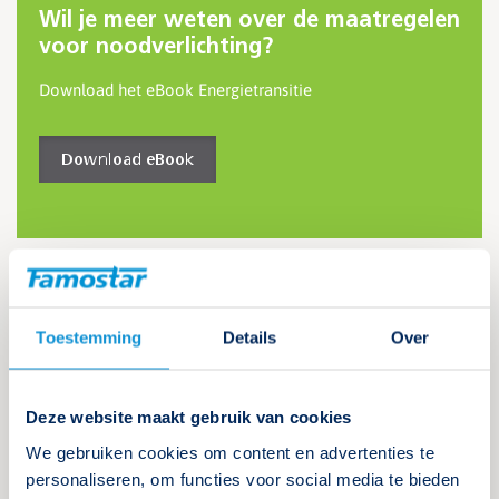
Wil je meer weten over de maatregelen
voor noodverlichting?
Download het eBook Energietransitie
Download eBook
Tip je klanten
Toestemming
Details
Over
Veel bedrijven en instellingen zijn nog niet goed op de hoogte
van deze nieuwe maatregelen vanuit het Energieakkoord voor
noodverlichting. Toch moeten ze eraan voldoen. Op de website
van
Rijkswaterstaat
en
Rijksdienst voor ondernemend
Deze website maakt gebruik van cookies
Nederland RVO
vind je meer informatie over de 19 branches en
We gebruiken cookies om content en advertenties te
de lijsten met maatregelen. Als noodverlichtingsdeskundige kun
personaliseren, om functies voor social media te bieden
je je klanten wijzen op deze verplichting en tippen dat er nu