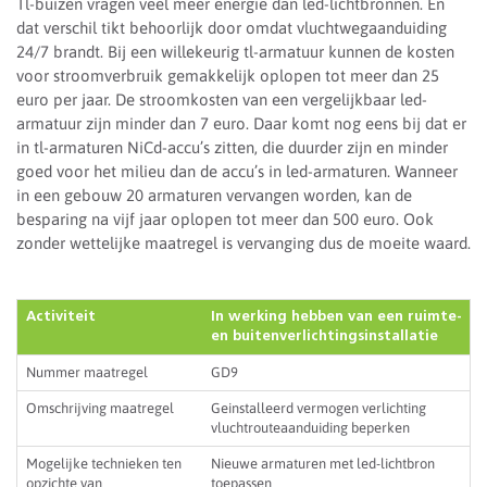
Tl-buizen vragen veel meer energie dan led-lichtbronnen. En
dat verschil tikt behoorlijk door omdat vluchtwegaanduiding
24/7 brandt. Bij een willekeurig tl-armatuur kunnen de kosten
voor stroomverbruik gemakkelijk oplopen tot meer dan 25
euro per jaar. De stroomkosten van een vergelijkbaar led-
armatuur zijn minder dan 7 euro. Daar komt nog eens bij dat er
in tl-armaturen NiCd-accu’s zitten, die duurder zijn en minder
goed voor het milieu dan de accu’s in led-armaturen. Wanneer
in een gebouw 20 armaturen vervangen worden, kan de
besparing na vijf jaar oplopen tot meer dan 500 euro. Ook
zonder wettelijke maatregel is vervanging dus de moeite waard.
Activiteit
In werking hebben van een ruimte-
en buitenverlichtingsinstallatie
Nummer maatregel
GD9
Omschrijving maatregel
Geinstalleerd vermogen verlichting
vluchtrouteaanduiding beperken
Mogelijke technieken ten
Nieuwe armaturen met led-lichtbron
opzichte van
toepassen