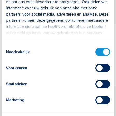
en om ons websiteverkeer te analyseren. Ook delen we
een extra argument is om over te stappen op led-
informatie over uw gebruik van onze site met onze
noodverlichting. Dit is hét moment om dat te doen.
partners voor social media, adverteren en analyse. Deze
partners kunnen deze gegevens combineren met andere
informatie die u aan ze heeft verstrekt of die ze hebben
verzameld op basis van uw gebruik van hun services.
Toestemmingsselectie
Noodzakelijk
Deel dit nieuws:
Voorkeuren
Statistieken
Marketing
Meer nieuws