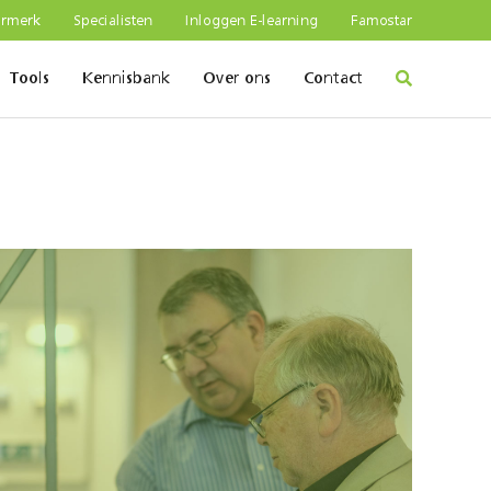
urmerk
Specialisten
Inloggen E-learning
Famostar
Tools
Kennisbank
Over ons
Contact