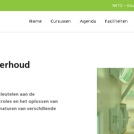
NRTO – Ke
Home
Cursussen
Agenda
Faciliteiten
derhoud
sleutelen aan de
troles en het oplossen van
maturen van verschillende