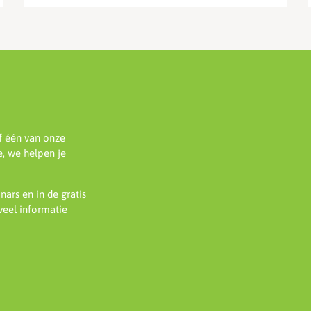
f één van onze
, we helpen je
inars
en in de gratis
eel informatie