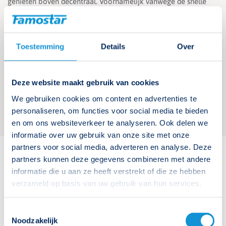
genieten boven decentraal. Voornamelijk vanwege de snelle
accuwissel en armaturen die lastig te bereiken zijn.
Kies je inderdaad voor centraal gevoed, houdt dan rekening
met de gewijzigde eisen vanuit de NEN 1010, zoals hierboven
Toestemming
Details
Over
omschreven. Wil je geen rekening hoeven te houden met
functiebehoud bekabeling, en wil je een flexibele installatie?
Kies dan voor een decentrale installatie.
Deze website maakt gebruik van cookies
Neem contact op voor advies als je twijfelt welke oplossing in
We gebruiken cookies om content en advertenties te
jouw project het beste is!
personaliseren, om functies voor social media te bieden
en om ons websiteverkeer te analyseren. Ook delen we
informatie over uw gebruik van onze site met onze
partners voor social media, adverteren en analyse. Deze
partners kunnen deze gegevens combineren met andere
informatie die u aan ze heeft verstrekt of die ze hebben
verzameld op basis van uw gebruik van hun services.
Meer weten over de eisen voor
noodverlichting?
Toestemmingsselectie
Noodzakelijk
Download hier de prestatie-eisenkaart.