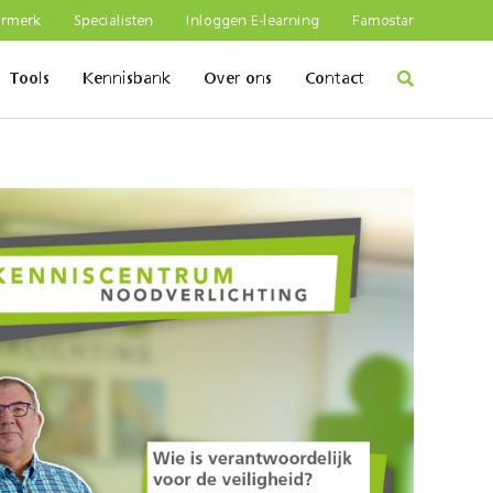
urmerk
Specialisten
Inloggen E-learning
Famostar
Tools
Kennisbank
Over ons
Contact