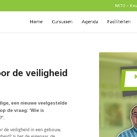
NRTO – Ke
Home
Cursussen
Agenda
Faciliteiten
or de veiligheid
ige, een nieuwe veelgestelde
op de vraag: ‘Wie is
’.
r de veiligheid in een gebouw,
heid? Is het de eigenaar, de