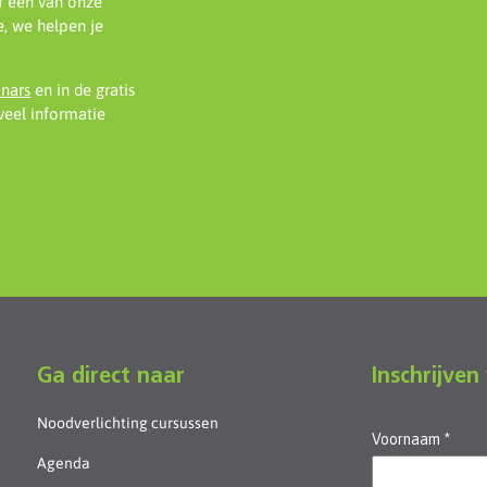
f één van onze
, we helpen je
inars
en in de gratis
eel informatie
Ga direct naar
Inschrijven
Noodverlichting cursussen
Agenda