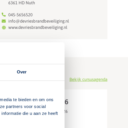
6361 HD Nuth
045-5656520
info@devriesbrandbeveiliging.nl
www.devriesbrandbeveiliging.nl
Over
Bekijk cursusagenda
 media te bieden en om ons
15 september 2026
ze partners voor social
Tweede dag: 22 september 2026
nformatie die u aan ze heeft
Derde dag: 29 september 2026