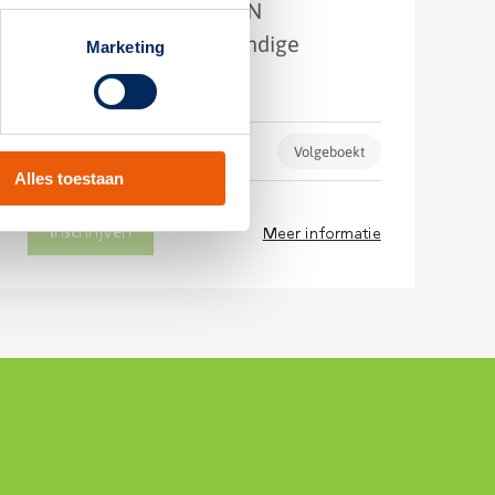
Driedaagse cursus RION
noodverlichtingsdeskundige
Marketing
deelgebied A
Locatie: Velp
Volgeboekt
Alles toestaan
Inschrijven
Meer informatie