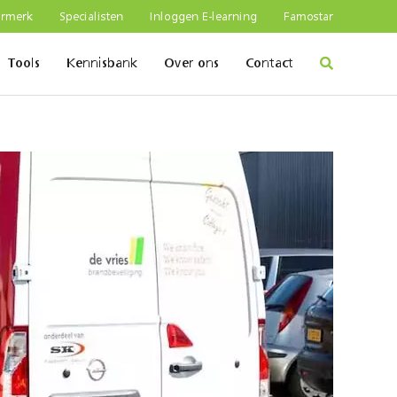
urmerk
Specialisten
Inloggen E-learning
Famostar
Tools
Kennisbank
Over ons
Contact