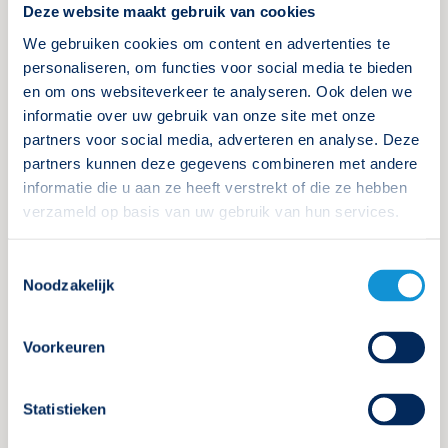
Tweedaagse cursus
Deze website maakt gebruik van cookies
Noodverlichtingsdeskundige
We gebruiken cookies om content en advertenties te
personaliseren, om functies voor social media te bieden
en om ons websiteverkeer te analyseren. Ook delen we
Locatie: Velp
Volgeboekt
informatie over uw gebruik van onze site met onze
partners voor social media, adverteren en analyse. Deze
partners kunnen deze gegevens combineren met andere
Inschrijven
Meer informatie
informatie die u aan ze heeft verstrekt of die ze hebben
verzameld op basis van uw gebruik van hun services.
Toestemmingsselectie
Noodzakelijk
15 september 2026
Tweede dag: 22 september 2026
Voorkeuren
Derde dag: 29 september 2026
Driedaagse cursus RION
Statistieken
noodverlichtingsdeskundige deelgebied