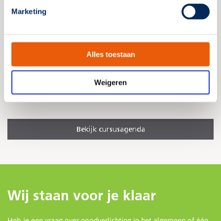
A
Marketing
Locatie: Velp
Volgeboekt
Alles toestaan
Inschrijven
Meer informatie
Weigeren
Bekijk cursusagenda
Wij staan voor je klaar
Heb je een vraag over noodverlichting in het algemeen of één