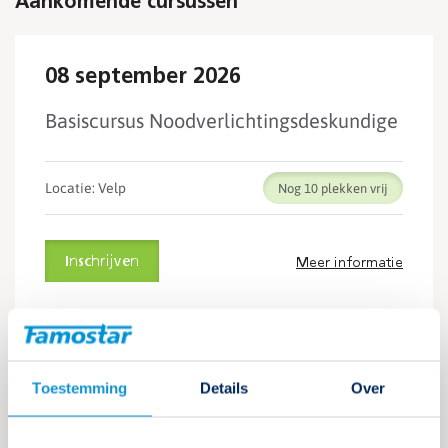
Aankomende cursussen
08 september 2026
Basiscursus Noodverlichtingsdeskundige
Locatie: Velp
Nog 10
Inschrijven
Meer informatie
15 september 2026
Toestemming
Details
Over
Tweede dag: 22 september 2026