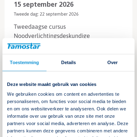
15 september 2026
Tweede dag: 22 september 2026
Tweedaagse cursus
Noodverlichtingsdeskundige
Locatie: Velp
Volgeboekt
Toestemming
Details
Over
Inschrijven
Meer informatie
Deze website maakt gebruik van cookies
We gebruiken cookies om content en advertenties te
personaliseren, om functies voor social media te bieden
en om ons websiteverkeer te analyseren. Ook delen we
15 september 2026
informatie over uw gebruik van onze site met onze
partners voor social media, adverteren en analyse. Deze
Tweede dag: 22 september 2026
partners kunnen deze gegevens combineren met andere
Derde dag: 29 september 2026