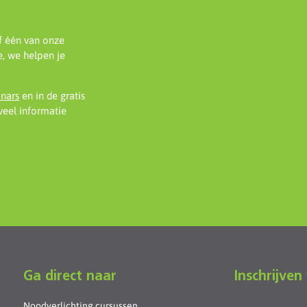
f één van onze
, we helpen je
inars
en in de gratis
eel informatie
Ga direct naar
Inschrijven
Noodverlichting cursussen