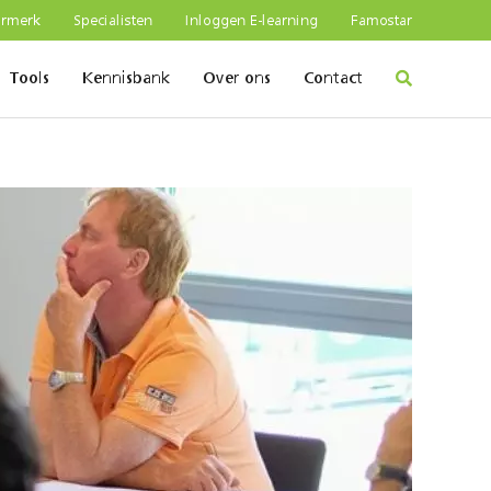
urmerk
Specialisten
Inloggen E-learning
Famostar
Tools
Kennisbank
Over ons
Contact