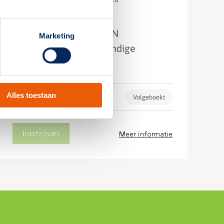
Derde dag: 29 september 2026
Driedaagse cursus RION
Marketing
noodverlichtingsdeskundige
deelgebied A
Alles toestaan
Locatie: Velp
Volgeboekt
Inschrijven
Meer informatie