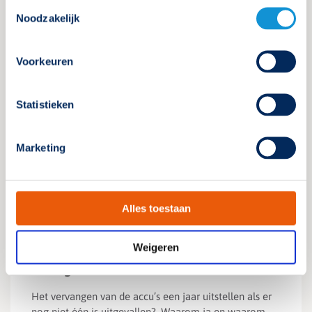
Toestemmingsselectie
Hoe vaak moet ik accu’s vervangen?
Noodzakelijk
Accu's van noodverlichting dienen een minimale
levensduur van 4 jaar te hebben en moeten na de
Voorkeuren
levensduur preventief vervangen worden.
Statistieken
Lees verder
Marketing
Onderhouden
Alles toestaan
Kan ik het vervangen van de accu’s
Weigeren
een jaar uitstellen als er nog niet één
is uitgevallen?
Het vervangen van de accu’s een jaar uitstellen als er
nog niet één is uitgevallen?. Waarom ja en waarom