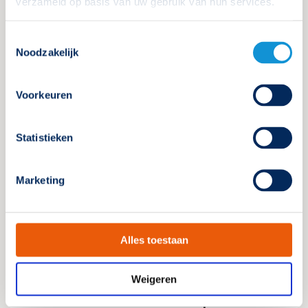
verzameld op basis van uw gebruik van hun services.
Als ik aan het Bbl (voorheen
Toestemmingsselectie
Bouwbesluit) voldoe, is dat dan
Noodzakelijk
voldoende om een bouwvergunning
te krijgen?
Voorkeuren
Voor een bouwvergunning moet je weten welke eisen
de gemeente stelt met betrekking tot noodverlichting
en het Besluit bouwwerken leefomgeving (Bbl).
Statistieken
Lees verder
Marketing
Alles toestaan
Wet- en regelgeving noodverlichting
Weigeren
Bestaat er een standaard plan van