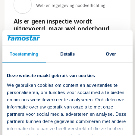
Wet- en regelgeving noodverlichting
Als er geen inspectie wordt
uitgevoerd, maar wel onderhoud,
voldoe ik dan aan mijn
verplichtingen?
Toestemming
Details
Over
Vanuit de wetgeving moet de
noodverlichtingsinstallatie zowel onderhouden als
geïnspecteerd worden. Alleen onderhoud is dus niet
voldoende. Lees meer
Deze website maakt gebruik van cookies
We gebruiken cookies om content en advertenties te
personaliseren, om functies voor social media te bieden
Lees verder
en om ons websiteverkeer te analyseren. Ook delen we
informatie over uw gebruik van onze site met onze
partners voor social media, adverteren en analyse. Deze
partners kunnen deze gegevens combineren met andere
informatie die u aan ze heeft verstrekt of die ze hebben
Wet- en regelgeving noodverlichting