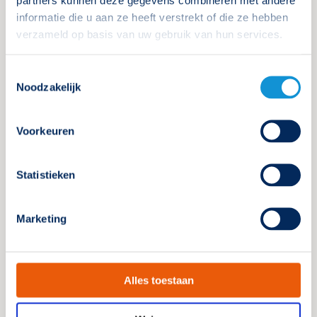
partners kunnen deze gegevens combineren met andere
informatie die u aan ze heeft verstrekt of die ze hebben
verzameld op basis van uw gebruik van hun services.
Wet- en regelgeving noodverlichting
Toestemmingsselectie
Noodzakelijk
Als ik aan het Bbl (voorheen
Bouwbesluit) voldoe, is dat dan
voldoende om een bouwvergunning
Voorkeuren
te krijgen?
Voor een bouwvergunning moet je weten welke eisen
Statistieken
de gemeente stelt met betrekking tot noodverlichting
en het Besluit bouwwerken leefomgeving (Bbl).
Marketing
Lees verder
Alles toestaan