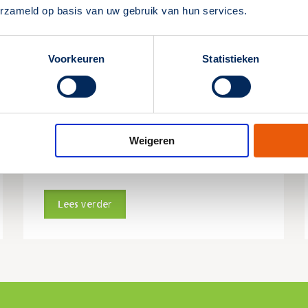
erzameld op basis van uw gebruik van hun services.
Als ik aan het Bbl (voorheen
Bouwbesluit) voldoe, is dat dan
Voorkeuren
Statistieken
voldoende om een
bouwvergunning te krijgen?
Voor een bouwvergunning moet je weten welke
eisen de gemeente stelt met betrekking tot
Weigeren
noodverlichting en het Besluit bouwwerken
leefomgeving (Bbl).
Lees verder