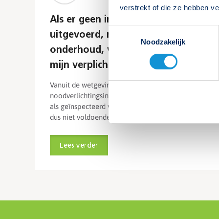
verstrekt of die ze hebben v
Als er geen inspectie wordt
Toestemmingsselectie
uitgevoerd, maar wel
Noodzakelijk
onderhoud, voldoe ik dan aan
mijn verplichtingen?
Vanuit de wetgeving moet de
noodverlichtingsinstallatie zowel onderhouden
als geïnspecteerd worden. Alleen onderhoud is
dus niet voldoende. Lees meer
Lees verder