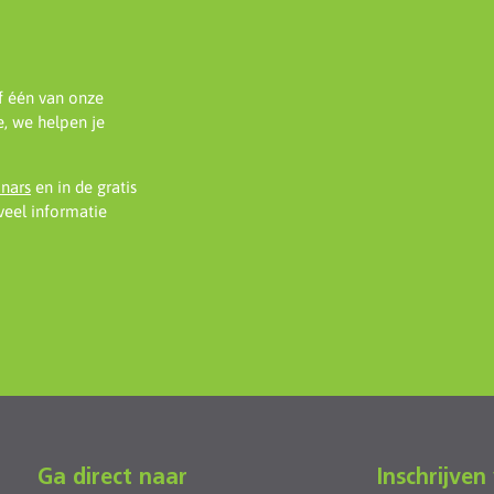
f één van onze
, we helpen je
inars
en in de gratis
eel informatie
Ga direct naar
Inschrijven