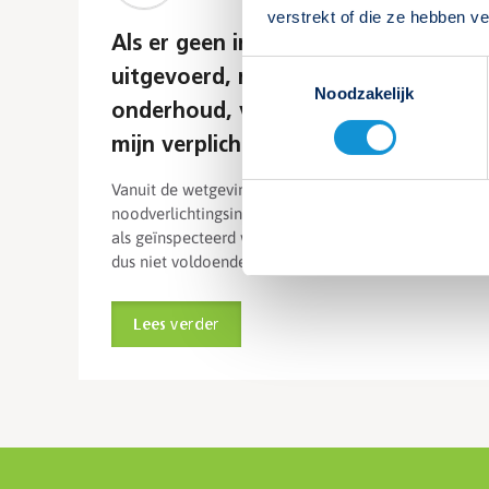
verstrekt of die ze hebben v
Als er geen inspectie wordt
Toestemmingsselectie
uitgevoerd, maar wel
Noodzakelijk
onderhoud, voldoe ik dan aan
mijn verplichtingen?
Vanuit de wetgeving moet de
noodverlichtingsinstallatie zowel onderhouden
als geïnspecteerd worden. Alleen onderhoud is
dus niet voldoende. Lees meer
Lees verder