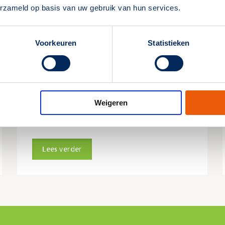
erzameld op basis van uw gebruik van hun services.
Als ik aan het Bbl (voorheen
Bouwbesluit) voldoe, is dat dan
Voorkeuren
Statistieken
voldoende om een
bouwvergunning te krijgen?
Voor een bouwvergunning moet je weten welke
eisen de gemeente stelt met betrekking tot
Weigeren
noodverlichting en het Besluit bouwwerken
leefomgeving (Bbl).
Lees verder